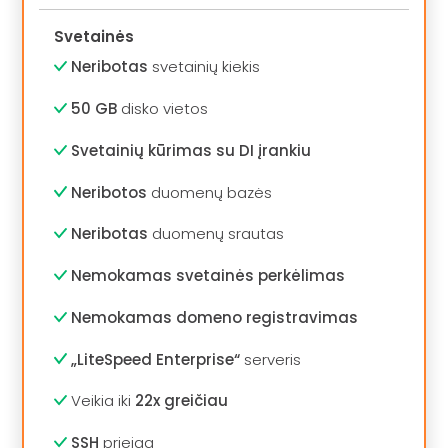
Svetainės
Neribotas
svetainių kiekis
50 GB
disko vietos
Svetainių kūrimas su DI įrankiu
Neribotos
duomenų bazės
Neribotas
duomenų srautas
Nemokamas svetainės perkėlimas
Nemokamas domeno registravimas
„LiteSpeed Enterprise“
serveris
Veikia iki
22x greičiau
SSH
prieiga