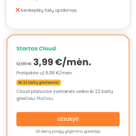
Kenkėjiškų failų aptikimas
Startas Cloud
3,99 €/mėn.
12,99 €
Pratęskite už 6,99 €/mėn.
Iki 22 kartų greitesnis!
Cloud planuose svetainės veikia iki 22 kartų
greičiau.
Plačiau
.
Užsakyti
30 dienų pinigų grąžinimo garantija