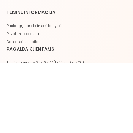
TEISINĖ INFORMACIJA
Paslaugų naudojimosi taisyklės
Privatumo politika
Domenai.lt kreditai
PAGALBA KLIENTAMS
Telefonu: +370 5 204 87 77 (I - V: 9:00 - 17:00)
El. paštu: info@domenai.lt
Klientų sistema
Prisijungimas prie serverio valdymo
El. pašto serverio nustatymai
El. pašto tikrinimas
El. pašto dėžutės sukūrimas