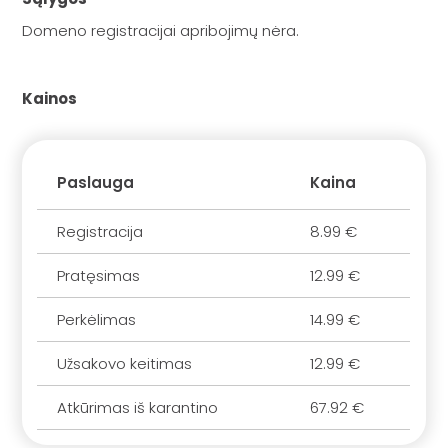
Domeno registracijai apribojimų nėra.
Kainos
Paslauga
Kaina
Registracija
8.99 €
Pratęsimas
12.99 €
Perkėlimas
14.99 €
Užsakovo keitimas
12.99 €
Atkūrimas iš karantino
67.92 €