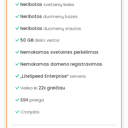
Neribotas
svetainių kiekis
Neribotos
duomenų bazės
Neribotas
duomenų srautas
50 GB
disko vietos
Nemokamas svetainės perkėlimas
Nemokamas domeno registravimas
„LiteSpeed Enterprise“
serveris
Veikia iki
22x greičiau
SSH
prieiga
Cronjobs