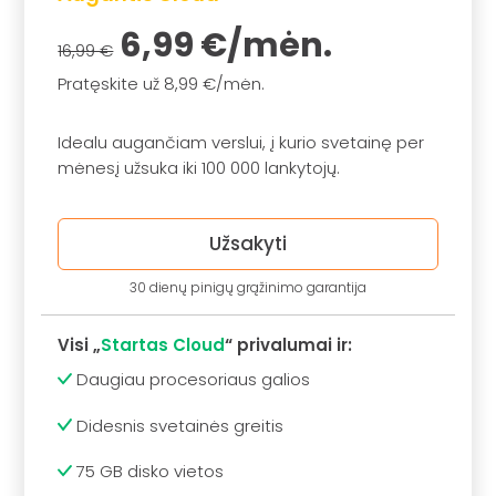
6,99 €/mėn.
16,99 €
Pratęskite už 8,99 €/mėn.
Idealu augančiam verslui, į kurio svetainę per
mėnesį užsuka iki 100 000 lankytojų.
Užsakyti
30 dienų pinigų grąžinimo garantija
Visi „
Startas Cloud
“ privalumai ir:
Daugiau procesoriaus galios
Didesnis svetainės greitis
75 GB disko vietos