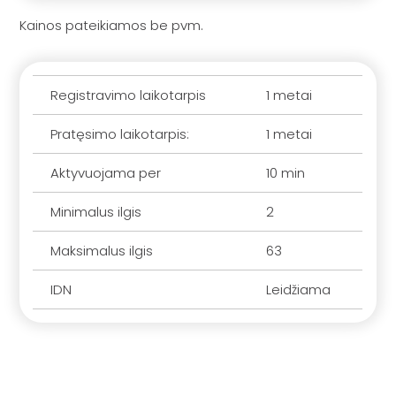
Kainos pateikiamos be pvm.
Registravimo laikotarpis
1 metai
Pratęsimo laikotarpis:
1 metai
Aktyvuojama per
10 min
Minimalus ilgis
2
Maksimalus ilgis
63
IDN
Leidžiama